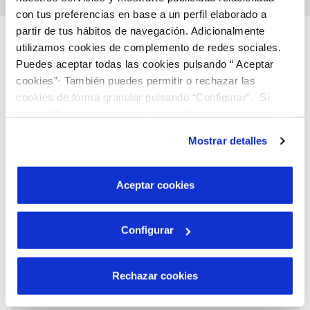
con tus preferencias en base a un perfil elaborado a
partir de tus hábitos de navegación. Adicionalmente
Descubre más…
utilizamos cookies de complemento de redes sociales.
Puedes aceptar todas las cookies pulsando “ Aceptar
cookies”· También puedes permitir o rechazar las
cookies de forma granular pulsando “Configurar”. Si
pulsas “Rechazar cookies”, equivaldrá a rechazar la
instalación de todas las cookies salvo las necesarias que
Mostrar detalles
son indispensables para que el sitio web funcione y que
por tanto no se pueden desactivar. Puedes consultar
más información en nuestra
Política de Cookies
Aceptar cookies
Configurar
Rechazar cookies