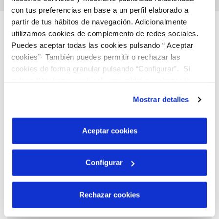
con tus preferencias en base a un perfil elaborado a
partir de tus hábitos de navegación. Adicionalmente
Descubre más…
utilizamos cookies de complemento de redes sociales.
Puedes aceptar todas las cookies pulsando “ Aceptar
cookies”· También puedes permitir o rechazar las
cookies de forma granular pulsando “Configurar”. Si
pulsas “Rechazar cookies”, equivaldrá a rechazar la
instalación de todas las cookies salvo las necesarias que
Mostrar detalles
son indispensables para que el sitio web funcione y que
por tanto no se pueden desactivar. Puedes consultar
más información en nuestra
Política de Cookies
Aceptar cookies
Configurar
Rechazar cookies